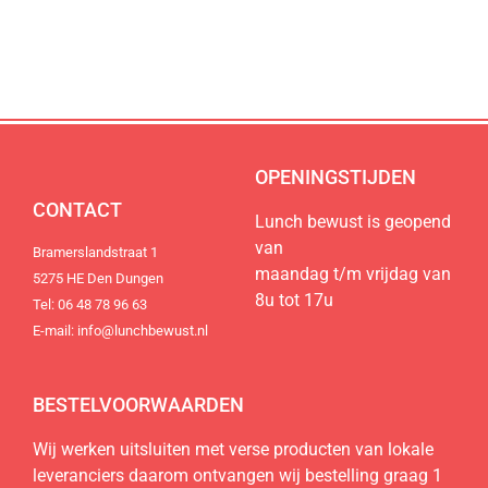
de regio
de regio
de regio
Natuurlijk lekker, duurzaam, lokaal en
Natuurlijk lekker, duurzaam, lokaal en
Natuurlijk lekker, duurzaam, lokaal en
100% vers.
100% vers.
100% vers.
Bestel nu
Bestel nu
Bestel nu
OPENINGSTIJDEN
CONTACT
Lunch bewust is geopend
van
Bramerslandstraat 1
maandag t/m vrijdag van
5275 HE Den Dungen
8u tot 17u
Tel: 06 48 78 96 63
E-mail: info@lunchbewust.nl
BESTELVOORWAARDEN
Wij werken uitsluiten met verse producten van lokale
leveranciers daarom ontvangen wij bestelling graag 1