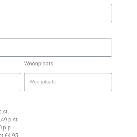
Woonplaats
.st.
49 p.st.
 p.p.
ht €4,95