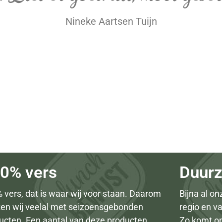
Nineke Aartsen Tuijn
0% vers
Duur
 vers, dat is waar wij voor staan. Daarom
Bijna al o
en wij veelal met seizoensgebonden
regio en va
ucten. Een aantal van deze producten
Zo komt o