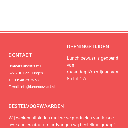
de regio
de regio
de regio
Natuurlijk lekker, duurzaam, lokaal en
Natuurlijk lekker, duurzaam, lokaal en
Natuurlijk lekker, duurzaam, lokaal en
100% vers.
100% vers.
100% vers.
Bestel nu
Bestel nu
Bestel nu
OPENINGSTIJDEN
CONTACT
Lunch bewust is geopend
van
Bramerslandstraat 1
maandag t/m vrijdag van
5275 HE Den Dungen
8u tot 17u
Tel: 06 48 78 96 63
E-mail: info@lunchbewust.nl
BESTELVOORWAARDEN
Wij werken uitsluiten met verse producten van lokale
leveranciers daarom ontvangen wij bestelling graag 1