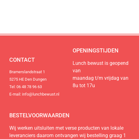
de regio
de regio
de regio
Natuurlijk lekker, duurzaam, lokaal en
Natuurlijk lekker, duurzaam, lokaal en
Natuurlijk lekker, duurzaam, lokaal en
100% vers.
100% vers.
100% vers.
Bestel nu
Bestel nu
Bestel nu
OPENINGSTIJDEN
CONTACT
Lunch bewust is geopend
van
Bramerslandstraat 1
maandag t/m vrijdag van
5275 HE Den Dungen
8u tot 17u
Tel: 06 48 78 96 63
E-mail: info@lunchbewust.nl
BESTELVOORWAARDEN
Wij werken uitsluiten met verse producten van lokale
leveranciers daarom ontvangen wij bestelling graag 1