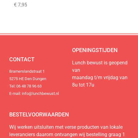
de regio
de regio
de regio
€ 7,95
Natuurlijk lekker, duurzaam, lokaal en
Natuurlijk lekker, duurzaam, lokaal en
Natuurlijk lekker, duurzaam, lokaal en
100% vers.
100% vers.
100% vers.
Bestel nu
Bestel nu
Bestel nu
OPENINGSTIJDEN
CONTACT
Lunch bewust is geopend
van
Bramerslandstraat 1
maandag t/m vrijdag van
5275 HE Den Dungen
8u tot 17u
Tel: 06 48 78 96 63
E-mail: info@lunchbewust.nl
BESTELVOORWAARDEN
Wij werken uitsluiten met verse producten van lokale
leveranciers daarom ontvangen wij bestelling graag 1