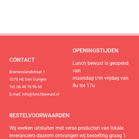
de regio
de regio
de regio
Natuurlijk lekker, duurzaam, lokaal en
Natuurlijk lekker, duurzaam, lokaal en
Natuurlijk lekker, duurzaam, lokaal en
100% vers.
100% vers.
100% vers.
Bestel nu
Bestel nu
Bestel nu
OPENINGSTIJDEN
CONTACT
Lunch bewust is geopend
van
Bramerslandstraat 1
maandag t/m vrijdag van
5275 HE Den Dungen
8u tot 17u
Tel: 06 48 78 96 63
E-mail: info@lunchbewust.nl
BESTELVOORWAARDEN
Wij werken uitsluiten met verse producten van lokale
leveranciers daarom ontvangen wij bestelling graag 1